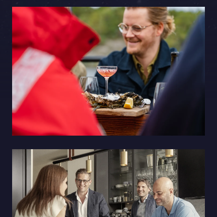
Sphinxly AB
Banérgatan 44
115 26 STHLM
View on map
+468-665 00 30
hej@sphinxly.se
Existing customer? Support
About Us / Contact
Career at Sphinxly
Internship / Practical training