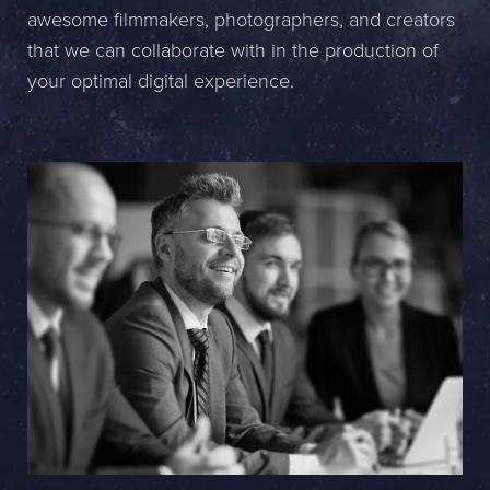
awesome filmmakers, photographers, and creators
Name *
that we can collaborate with in the production of
your optimal digital experience.
Company *
E-mail *
Phone *
Message
Bifoga en fil
Det är OK att Sphinxly använder mina uppgifter för att kontakta
mig. (
integritetspolicy
)
Skicka meddelande