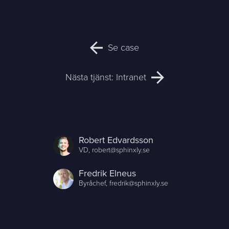
Se case
Nästa tjänst:
Intranet
Robert Edvardsson
VD,
robert@sphinxly.se
Fredrik Elneus
Byråchef,
fredrik@sphinxly.se