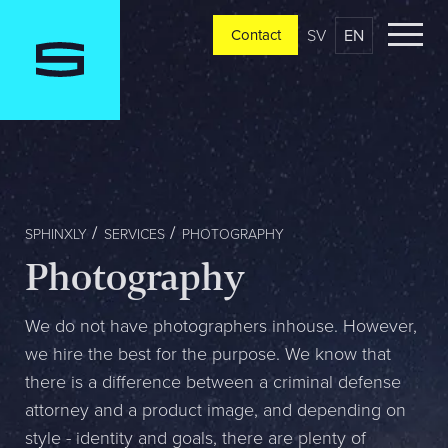
SV
EN
Contact
Contact
Please tell us a little bit about your current situation and
vision, and a representative will reach out ASAP
Jag är...
SPHINXLY
SERVICES
PHOTOGRAPHY
Photography
Jag vill...
We do not have photographers inhouse. However,
we hire the best for the purpose. We know that
there is a difference between a criminal defense
Mitt största problem är...
attorney and a product image, and depending on
style - identity and goals, there are plenty of