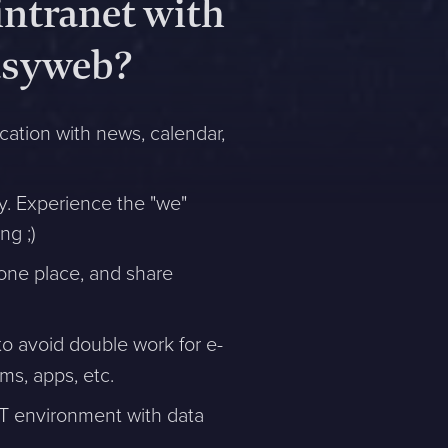
ntranet with
asyweb?
cation with news, calendar,
ty. Experience the "we"
ng ;)
 one place, and share
to avoid double work for e-
ms, apps, etc.
IT environment with data