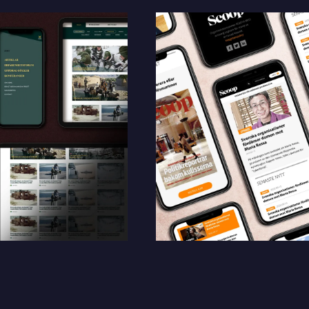
ntakta mig. (
integritetspolicy
)
Existing customer?
Support
About Us / Contact
Career at Sphinxly
Internship / Practical
training