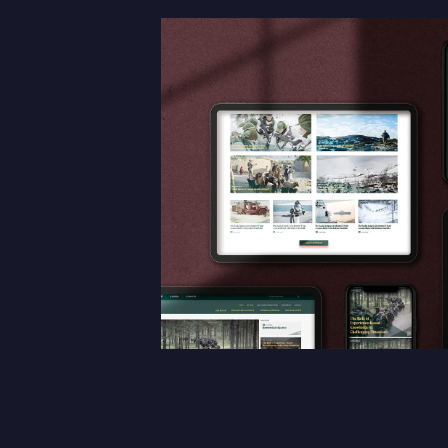
Det är OK att Sphinxly använder mina uppgifter för att ko
Sphinxly AB
+468-665 00 30
Banérgatan 44
hej@sphinxly.se
115 26 STHLM
View on map