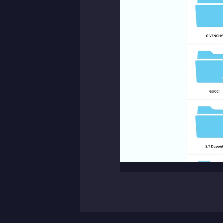
Contact
Please tell us a little bit about your current situation and vi
Jag är...
Jag vill...
Name *
E-mail *
Message
Bifoga en fil