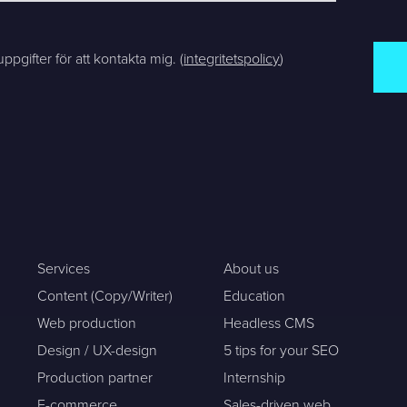
pgifter för att kontakta mig. (
integritetspolicy
)
Services
About us
Content (Copy/Writer)
Education
Web production
Headless CMS
Design / UX-design
5 tips for your SEO
Production partner
Internship
E-commerce
Sales-driven web