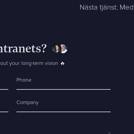
Nästa tjänst:
Medi
ntranets?
bout your long-term vision 🔥
Phone
Company