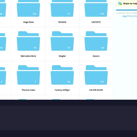
sion, and a representative will reach out ASAP
Mitt största problem är...
Company *
Phone *