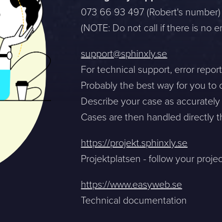
073 66 93 497 (Robert's number)
(NOTE: Do not call if there is no 
support@sphinxly.se
For technical support, error repor
Probably the best way for you to 
Describe your case as accurately 
Cases are then handled directly t
https://projekt.sphinxly.se
Projektplatsen - follow your proje
sion, and a representative will reach out ASAP
https://www.easyweb.se
Technical documentation
Mitt största problem är...