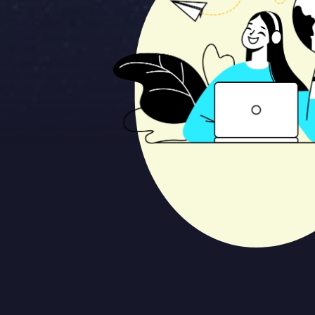
Contact
Please tell us a little bit about your current situation and vi
Jag är...
Jag vill...