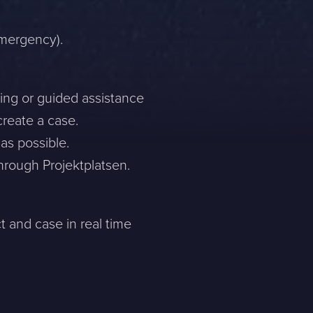
emergency).
ting or guided assistance
create a case.
as possible.
hrough Projektplatsen.
ct and case in real time