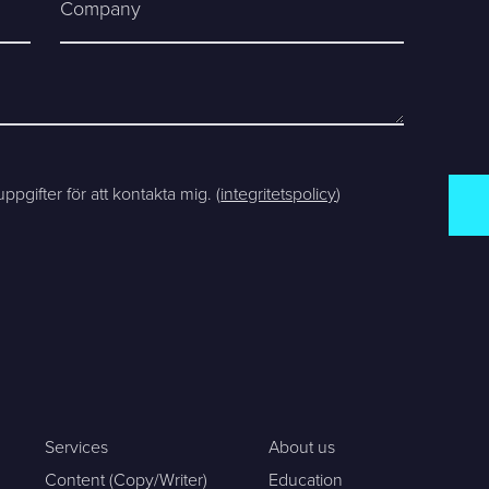
Company
Support
About Us / Contact
Career at Sphinxly
Internship / Practical
training
pgifter för att kontakta mig. (
integritetspolicy
)
Services
About us
Content (Copy/Writer)
Education