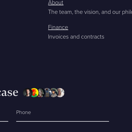
About
The team, the vision, and our phi
Company *
Finance
Invoices and contracts
Phone *
case
ntakta mig. (
integritetspolicy
)
Phone
Existing customer?