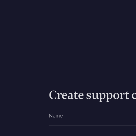
Name *
E-mail *
Message
Bifoga en fil
Create support 
Det är OK att Sphinxly använder mina uppgifter för att ko
Name
Sphinxly AB
+468-665 00 30