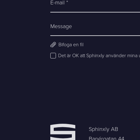
E-mail *
Banérgatan 44
hej@sphinxly.se
115 26 STHLM
View on map
Message
Bifoga en fil
Det är OK att Sphinxly använder mina up
Sphinxly AB
Banérgatan 44