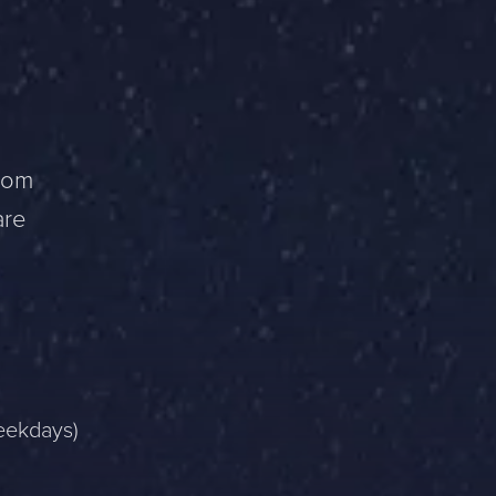
from
are
weekdays)