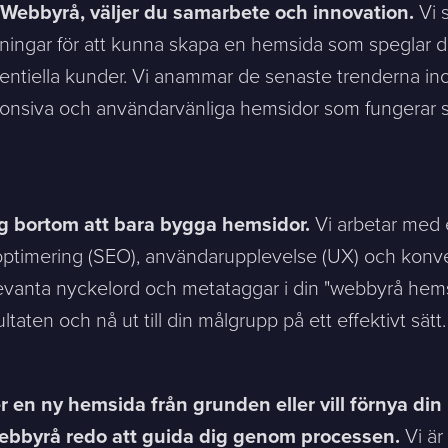
y Webbyrå, väljer du samarbete och innovation.
Vi 
ingar för att kunna skapa en hemsida som speglar di
tentiella kunder. Vi anammar de senaste trenderna i
sponsiva och användarvänliga hemsidor som fungerar s
ntakta mig. (
integritetspolicy
)
ig bortom att bara bygga hemsidor.
Vi arbetar med e
ptimering (SEO), användarupplevelse (UX) och konve
Existing customer?
Support
evanta nyckelord och metataggar i din "webbyrå hemsid
About Us / Contact
ltaten och nå ut till din målgrupp på ett effektivt sätt.
Career at Sphinxly
Internship / Practical
training
en ny hemsida från grunden eller vill förnya din b
Webbyrå redo att guida dig genom processen.
Vi är 