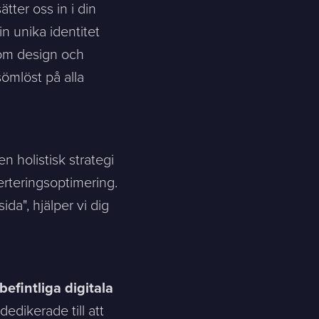
sätter oss in i din
n unika identitet
Skicka meddelande
nom design och
ömlöst på alla
n holistisk strategi
rteringsoptimering.
a", hjälper vi dig
efintliga digitala
dedikerade till att