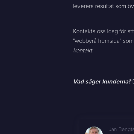
leverera resultat som öv
Kontakta oss idag för a
"webbyrå hemsida" som st
kontakt
.
Vad säger
kunderna? 👇
Jan Bengt