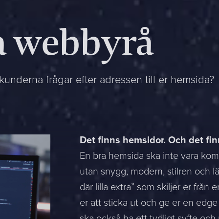
 webbyrå
underna frågar efter adressen till er hemsida?
Det finns hemsidor.
Och det fin
En bra hemsida ska inte vara kompl
utan snygg, modern, stilren och l
där lilla extra” som skiljer er frå
er att sticka ut och ge er en edge
ska också ha ett tydligt syfte oc