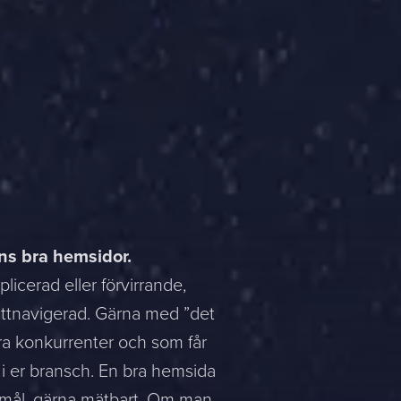
ns bra hemsidor.
icerad eller förvirrande,
ättnavigerad. Gärna med ”det
n era konkurrenter och som får
 i er bransch. En bra hemsida
h mål, gärna mätbart. Om man