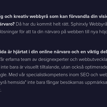
lig och kreativ webbyrå som kan förvandla din visio
ärvaro?
Då har du kommit helt rätt. Sphinxly Webbyrå ä
ösningar för att ta din närvaro på webben till nya höjd
sion, and a representative will reach out ASAP
ida är hjärtat i din online närvaro och en viktig del
år erfarna team av designexperter och webbutvecklare
Mitt största problem är...
nte bara är visuellt tilltalande, utan också optimerade
le. Med vår specialistkompetens inom SEO och web
Company *
bbyrå hemsida" inte bara fångar besökarnas uppmärk
.
Phone *