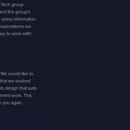
R-Tech group
and the group's
r press information.
 expectations we
asy to work with!
 We would like to
m that we worked
 design that suits
pment work. This
k you again.