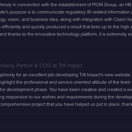
hinxly in connection with the establishment of PION Group, an H
e's purpose is to communicate regulatory IR-related information 
egy, vision, and business idea, along with integration with Cision fo
 efficiently and quickly produced a result that lives up to the high
, and thanks to the innovative technology platform, it is extremely e
arlberg
,
Partner & COO at Trill Impact
hinxly for an excellent job developing Trill Impact's new website.
 highlight the professional and service-oriented attitude of the tea
 the development phase. You have been creative and created a web
ing responsive to our wishes and requirements during the develo
omprehensive project that you have helped us put in place, than