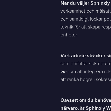
När du väljer Sphinxl
Message
verksamhet och målsättn
och samtidigt lockar po
Bifoga en fil
teknik för att skapa re
enheter.
Det är OK att Sphinxly använder mina uppgifter för att ko
Vårt arbete sträcker s
som omfattar sökmotoro
Sphinxly AB
+468-665 00 30
Banérgatan 44
hej@sphinxly.se
Genom att integrera rel
115 26 STHLM
att ranka högre i sökresu
View on map
Oavsett om du behöver 
närvaro, är Sphinxly 