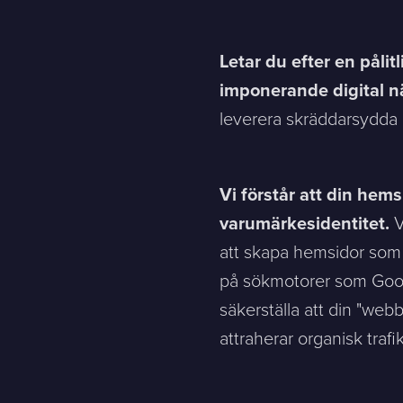
Letar du efter en pålit
Contact
imponerande digital n
leverera skräddarsydda l
Please tell us a little bit about your current situation and vi
Vi förstår att din hems
varumärkesidentitet.
V
Jag är...
Jag vill...
att skapa hemsidor som i
på sökmotorer som Goog
Name *
säkerställa att din "we
attraherar organisk trafik
E-mail *