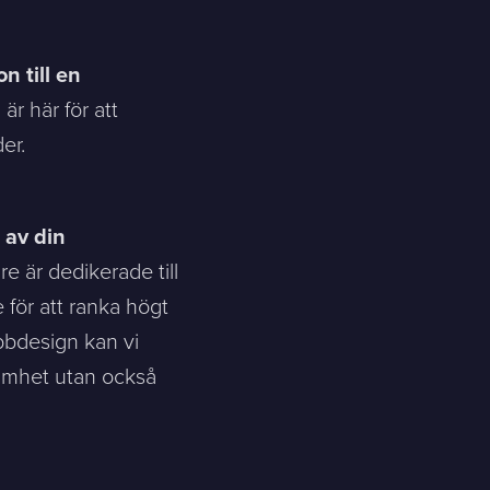
n till en
r här för att
er.
 av din
 är dedikerade till
 för att ranka högt
bdesign kan vi
samhet utan också