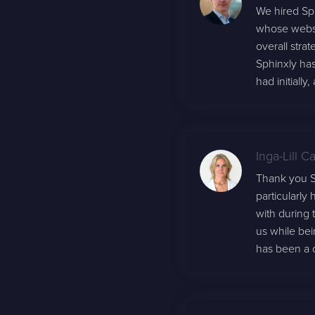
We hired Sp
whose websit
overall strat
Sphinxly has
had initially
Inga-Lill C
Thank you Sp
particularly
with during
us while be
has been a c