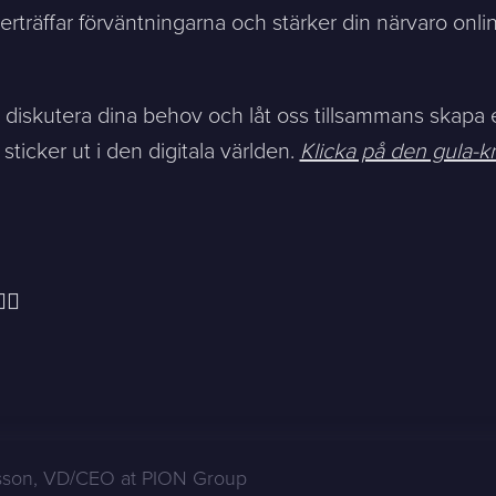
erträffar förväntningarna och stärker din närvaro onlin
tt diskutera dina behov och låt oss tillsammans skap
icker ut i den digitala världen.
Klicka på den gula-kn
🏻
sson
,
VD/CEO at PION Group