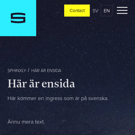
SV
EN
Contact
Contact
Please tell us a little bit about your current situation and
vision, and a representative will reach out ASAP
Jag är...
SPHINXLY
HÄR ÄR ENSIDA
Här är ensida
Jag vill...
Här kommer en ingress som är på svenska.
Mitt största problem är...
Ännu mera text.