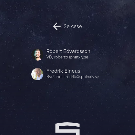
Name *
Company *
Se case
E-mail *
Robert Edvardsson
Phone *
VD,
robert@sphinxly.se
Fredrik Elneus
Message
Byråchef,
fredrik@sphinxly.se
Bifoga en fil
Det är OK att Sphinxly använder mina uppgifter för att kontakta
mig. (
integritetspolicy
)
Skicka meddelande