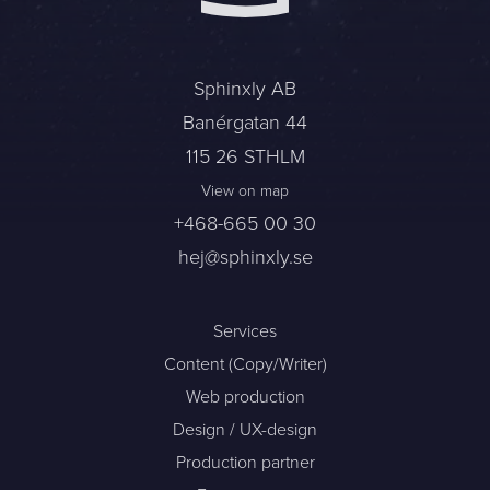
Sphinxly AB
Banérgatan 44
Sphinxly AB
115 26 STHLM
Banérgatan 44
View on map
115 26 STHLM
View on map
+468-665 00 30
+468-665 00 30
hej@sphinxly.se
hej@sphinxly.se
Existing customer? Support
About Us / Contact
Services
Career at Sphinxly
Content (Copy/Writer)
Internship / Practical training
Web production
Design / UX-design
Production partner