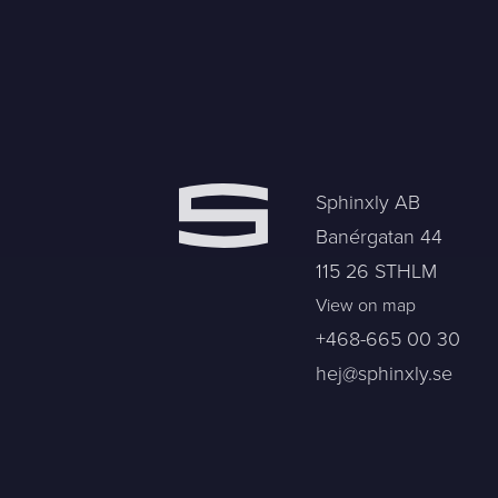
Sphinxly AB
Banérgatan 44
115 26 STHLM
View on map
+468-665 00 30
hej@sphinxly.se