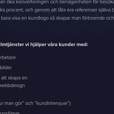
an öka konverteringen och benägenheten för besökaren
a procent, och genom att låta era referenser själva b
tt bara visa en kundlogo så skapar man förtroende och
ilmtjänster vi hjälper våra kunder med:
rbetare
sion, and a representative will reach out ASAP
bilder
r att skapa en
Mitt största problem är...
n webbdesign
Company *
hur man gör” och ”kundintervjuer”)
onsfilmer