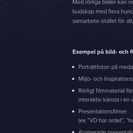
Med rörliga bilder kan m
budskap med flera hundr
samarbete istället för a
Contact
Exempel på bild- och f
Porträttfoton på meda
Please tell us a little bit about your current situation and vi
Miljö- och Inspirations
Rörligt filmmaterial fö
Jag är...
Jag vill...
interaktiv känsla i e
Presentationsfilmer
Name *
(ex ”VD har ordet”, ”
Animerade presentati