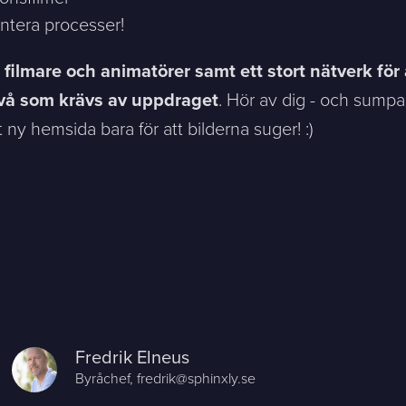
entera processer!
Phone *
 filmare och animatörer samt ett stort nätverk för
 nivå som krävs av uppdraget
. Hör av dig - och sumpa
 ny hemsida bara för att bilderna suger! :)
ntakta mig. (
integritetspolicy
)
Existing customer?
Support
About Us / Contact
Fredrik Elneus
Career at Sphinxly
Byråchef,
fredrik@sphinxly.se
Internship / Practical