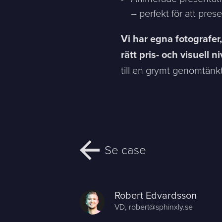
– perfekt för att pres
E-mail *
Vi har egna fotografer,
Message
rätt pris- och visuell
till en grymt genomtänkt
Bifoga en fil
Det är OK att Sphinxly använder mina uppgifter för att ko
Se case
Sphinxly AB
+468-665 00 30
Banérgatan 44
hej@sphinxly.se
115 26 STHLM
Robert Edvardsson
View on map
VD,
robert@sphinxly.se