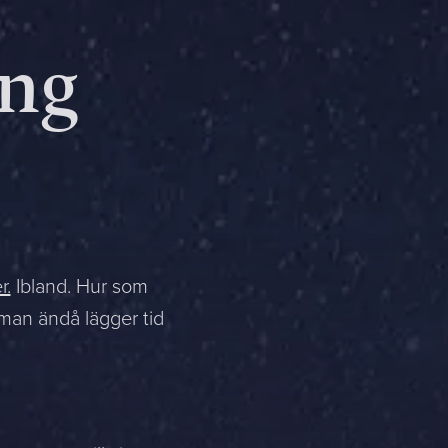
ing
r.
Ibland. Hur som
 man ändå lägger tid