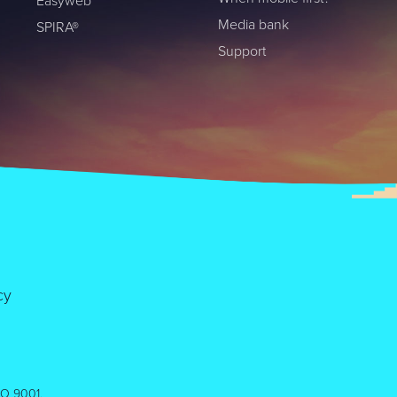
Easyweb
Media bank
SPIRA®
Support
cy
ISO 9001.