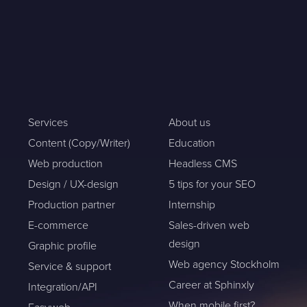
training
Services
About us
Content (Copy/Writer)
Education
Web production
Headless CMS
Design / UX-design
5 tips for your SEO
Production partner
Internship
E-commerce
Sales-driven web
design
Graphic profile
Web agency Stockholm
Service & support
Career at Sphinxly
Integration/API
When mobile first?