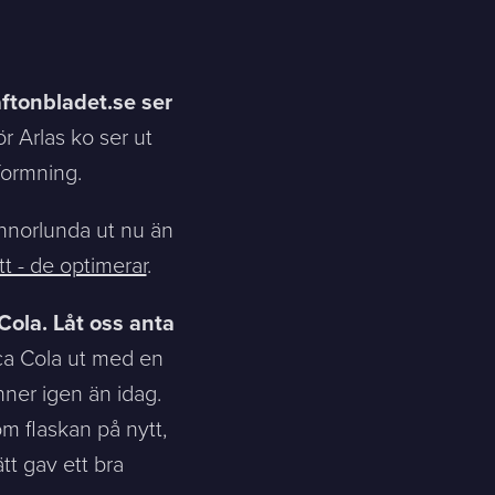
 aftonbladet.se ser
ör Arlas ko ser ut
formning.
annorlunda ut nu än
tt - de optimerar
.
ola. Låt oss anta
Coca Cola ut med en
nner igen än idag.
om flaskan på nytt,
t gav ett bra