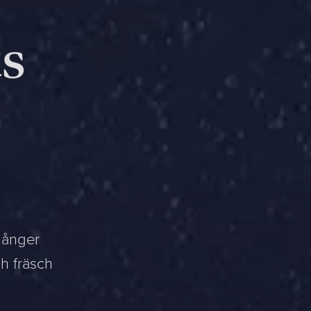
ts
 gånger
h fräsch