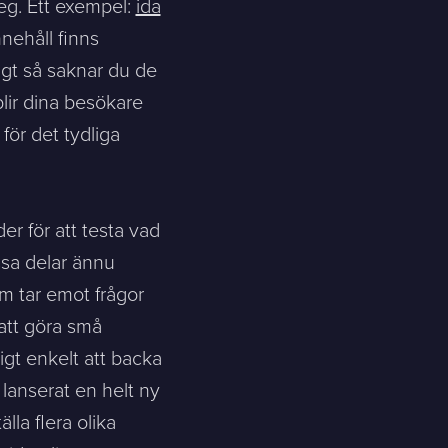
teg. Ett exempel:
ida
nnehåll finns
ligt så saknar du de
lir dina besökare
för det tydliga
er för att testa vad
ssa delar ännu
m tar emot frågor
att göra små
igt enkelt att backa
 lanserat en helt ny
la flera olika