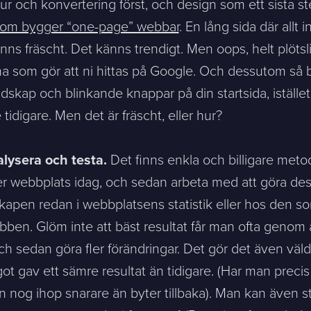
ktur och konvertering först, och design som ett sista s
 som bygger “one-page” webbar
. En lång sida där allt i
ntakta mig. (
integritetspolicy
)
känns fräscht. Det känns trendigt. Men oops, helt plöts
 som gör att ni hittas på Google. Och dessutom så b
dskap och blinkande knappar på din startsida, istället 
Existing customer?
digare. Men det är fräscht, eller hur?
Support
About Us / Contact
alysera och testa.
Det finns enkla och billigare metod
Career at Sphinxly
er webbplats idag, och sedan arbeta med att göra de
Internship / Practical
training
kapen redan i webbplatsens statistik eller hos den so
bben. Glöm inte att bäst resultat får man ofta genom 
och sedan göra fler förändringar. Det gör det även väld
t gav ett sämre resultat än tidigare. (Har man precis
nog ihop snarare än byter tillbaka). Man kan även stäl