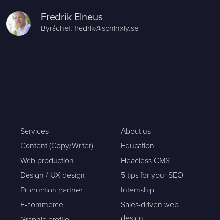
Fredrik Elneus
Byråchef,
fredrik@sphinxly.se
Services
About us
Content (Copy/Writer)
Education
Web production
Headless CMS
Design / UX-design
5 tips for your SEO
Production partner
Internship
E-commerce
Sales-driven web
design
Graphic profile