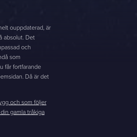
elt ouppdaterad, är
å absolut. Det
anpassad och
ändå som
 får fortfarande
 hemsidan. Då är det
ygg och som följer
 din gamla tråkiga