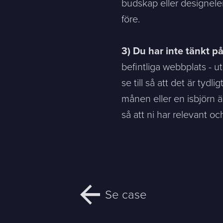
budskap eller designelem
före.
3) Du har inte tänkt p
befintliga webbplats - ut
se till så att det är tydl
månen eller en isbjörn är
så att ni har relevant oc
Se case