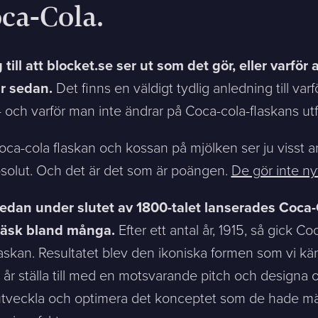
ca-Cola.
till att blocket.se ser ut som det gör, eller varför
år sedan.
Det finns en väldigt tydlig anledning till varf
 - och varför man inte ändrar på Coca-cola-flaskans ut
oca-cola flaskan och kossan på mjölken ser ju visst 
bsolut. Och det är det som är poängen.
De gör inte ny
dan under slutet av 1800-talet lanserades Coca-C
n läsk bland många.
Efter ett antal år, 1915, så gick 
laskan. Resultatet blev den ikoniska formen som vi kä
nde år ställa till med en motsvarande pitch och designa 
utveckla och optimera det konceptet som de hade mät