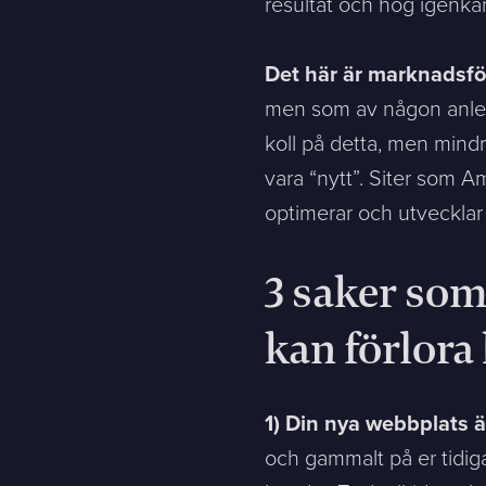
Contact
resultat och hög igenkä
Det här är marknadsfö
Please tell us a little bit about your current situation and vi
men som av någon anledn
koll på detta, men mindre
Jag är...
Jag vill...
vara “nytt”. Siter som 
optimerar och utvecklar
Name *
3 saker som
E-mail *
kan förlora
Message
1) Din nya webbplats ä
och gammalt på er tidi
Bifoga en fil