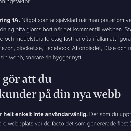
nningsfaktor.
ring 1A.
Något som är självklart när man pratar om v
sion, and a representative will reach out ASAP
ing ofta glöms bort när det kommer till webben. Stor
 och medelstora företag fastnar ofta i fällan att “göra 
Mitt största problem är...
Amazon, blocket.se, Facebook, Aftonbladet, DI.se och
 sin webb, snarare än bygger nytt.
Company *
 gör att du
Phone *
 kunder på din nya webb
r helt enkelt inte användarvänlig.
Det som du uppfa
gare webbplats var de facto det som genererade fles