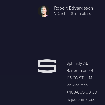
Robert Edvardsson
VD,
robert@sphinxly.se
Sphinxly AB
Banérgatan 44
115 26 STHLM
View on map
+468-665 00 30
hej@sphinxly.se