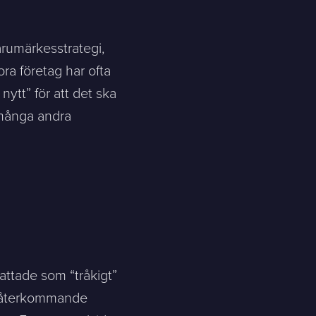
arumärkesstrategi,
a företag har ofta
nytt” för att det ska
 många andra
ttade som “tråkigt”
Skicka meddelande
t återkommande