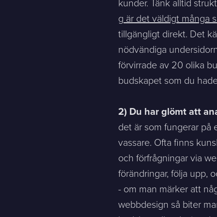
kunder. Tänk alltid stru
g är det väldigt många
Det är OK att Sphinxly använder mina uppgifter för att ko
tillgängligt direkt. Det 
nödvändiga undersidorna
förvirrade av 20 olika bu
Sphinxly AB
+468-665 00 30
budskapet som du hade ti
Banérgatan 44
hej@sphinxly.se
115 26 STHLM
2) Du har glömt att an
View on map
det är som fungerar på 
vassare. Ofta finns kuns
och förfrågningar via we
förändringar, följa upp, 
- om man märker att någo
webbdesign så biter man 