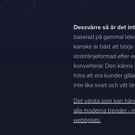
Dessvärre så är det int
baserad på gammal tekni
kanske är bäst att börja
strömlinjeformad efter 
konverterar. Den känns k
höra att era kunder gill
inte lika svart och vitt lä
Det värsta som kan händ
alla moderna trender - m
webbplats.