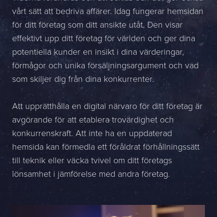
Name *
vårt sätt att bedriva affärer. Idag fungerar hemsidan
för ditt företag som ditt ansikte utåt. Den visar
Company *
effektivt upp ditt företag för världen och ger dina
potentiella kunder en insikt i dina värderingar,
E-mail *
förmågor och unika försäljningsargument och vad
som skiljer dig från dina konkurrenter.
Phone *
Att upprätthålla en digital närvaro för ditt företag är
Message
avgörande för att etablera trovärdighet och
konkurrenskraft. Att inte ha en uppdaterad
hemsida kan förmedla ett föråldrat förhållningssätt
Bifoga en fil
till teknik eller väcka tvivel om ditt företags
Det är OK att Sphinxly använder mina uppgifter för att kontakta
lönsamhet i jämförelse med andra företag.
mig. (
integritetspolicy
)
Skicka meddelande