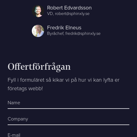
Robert Edvardsson
VD,
robert@sphinxly.se
Fredrik Elneus
Byråchef,
fredrik@sphinxly.se
Offertförfrågan
Fyll i formuläret så kikar vi på hur vi kan lyfta er
företags webb!
Name
Company
E-mail