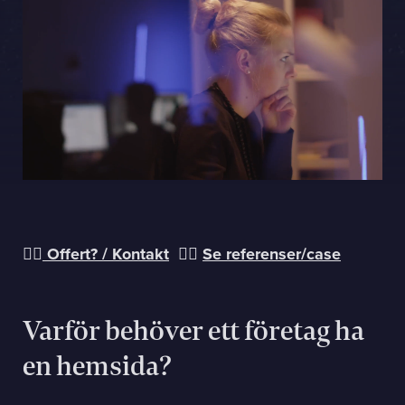
Sphinxly AB
Banérgatan 44
115 26 STHLM
View on map
+468-665 00 30
hej@sphinxly.se
Existing customer? Support
👇🏻
Offert? / Kontakt
✌🏻
Se referenser/case
About Us / Contact
Career at Sphinxly
Internship / Practical training
Varför behöver ett företag ha
en hemsida?