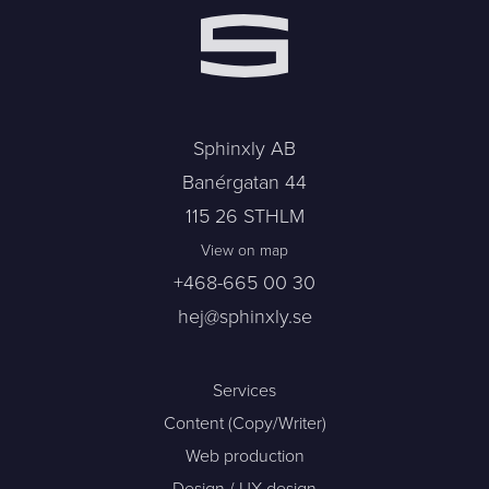
Sphinxly AB
Banérgatan 44
115 26 STHLM
View on map
+468-665 00 30
hej@sphinxly.se
Services
Content (Copy/Writer)
Web production
Design / UX-design