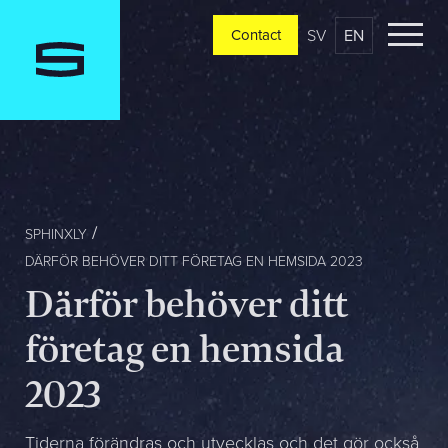
SV
EN
Contact
Contact
Please tell us a little bit about your current situation and
vision, and a representative will reach out ASAP
Jag är...
SPHINXLY
DÄRFÖR BEHÖVER DITT FÖRETAG EN HEMSIDA 2023
Därför behöver ditt
Jag vill...
företag en hemsida
2023
Mitt största problem är...
Tiderna förändras och utvecklas och det gör också