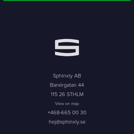
Sphinxly AB
Banérgatan 44
115 26 STHLM
View on map
+468-665 00 30
hej@sphinxly.se