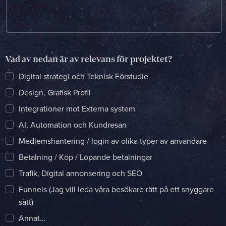
Name *
Company *
Vad av nedan är av relevans för projektet?
E-mail *
Digital strategi och Teknisk Förstudie
Phone *
Design, Grafisk Profil
Integrationer mot Externa system
Message
AI, Automation och Kundresan
Medlemshantering / login av olika typer av användare
Bifoga en fil
Betalning / Köp / Löpande betalningar
Trafik, Digital annonsering och SEO
Det är OK att Sphinxly använder mina uppgifter för att kontakta
mig. (
integritetspolicy
)
Funnels (Jag vill leda våra besökare rätt på ett snyggare
sätt)
Skicka meddelande
Annat...