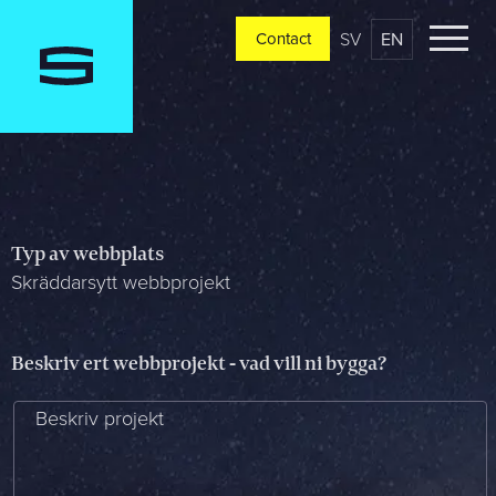
SV
EN
Contact
Contact
Please tell us a little bit about your current situation and
vision, and a representative will reach out ASAP
Jag är...
Typ av webbplats
Skräddarsytt webbprojekt
Jag vill...
Beskriv ert webbprojekt - vad vill ni bygga?
Beskriv projekt
Mitt största problem är...