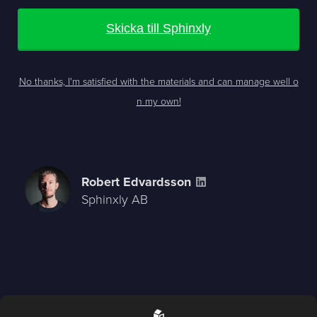
Skicka till Sphinxly
No thanks, I'm satisfied with the materials and can manage well o
n my own!
Robert Edvardsson
Sphinxly AB